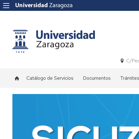
C/Ped
Catálogo de Servicios
Documentos
Trámites
Comunicaciones
Carta
Acceso
de
VPN
Servicios
(nueva
Correo
solicitud
y
Colaboración
Normativa
Alojamie
Filemake
Equipamiento
del