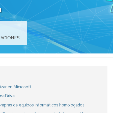
nto
o
CACIONES
ón
izar en Microsoft
s
OneDrive
compras de equipos informáticos homologados