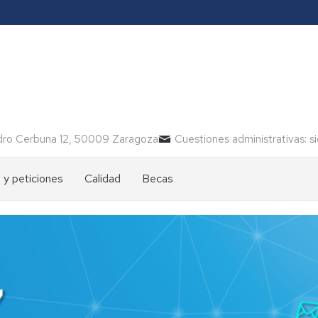
ro Cerbuna 12, 50009 Zaragoza
Cuestiones administrativas: s
 y peticiones
Calidad
Becas
)
nto
r