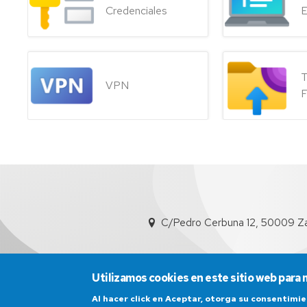
distribuc
Credenciales
E
Punto
de
conexió
a
T
la
VPN
F
red
Solicitud
de
licencias
SPSS
VPN
Solicitud
para
de
empresa
VPN
C/Pedro Cerbuna 12, 50009 Z
externa
externa
Clausula
de
Utilizamos cookies en este sitio web para 
compro
Al hacer click en Aceptar, otorga su consentim
VPN