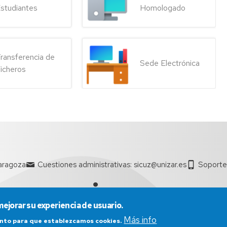
ión
studiantes
Homologado
n
ransferencia de
Sede Electrónica
icheros
aragoza
Cuestiones administrativas: sicuz@unizar.es
Soporte
mejorar su experiencia de usuario.
miso
Más info
iento para que establezcamos cookies.