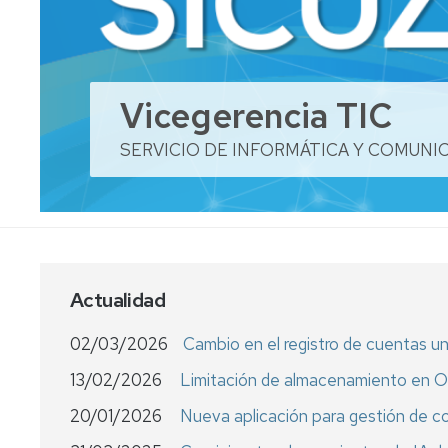
puesto
Alojamie
de
web
trabajo
Préstam
Gestión
de
Vicegerencia TIC
de
equipos
identidades
(PDI,
SERVICIO DE INFORMÁTICA Y COMUNI
PTGAS)
Publicación
web
Cuenta
Unidad
Gestora
Servicios
de
de
Eventos
Soporte
Actualidad
Gestión
Soporte
vinculaci
TIC
02/03/2026
Cambio en el registro de cuentas un
de
a
persona
la
13/02/2026
Limitación de almacenamiento en 
docencia
Hojas
20/01/2026
Nueva aplicación para gestión de 
de
Soporte