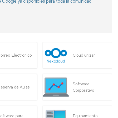
e Google ya disponibles para toda la comunidad
ca)
ón
orreo Electrónico
Cloud unizar
a)
Software
eserva de Aulas
Corporativo
a)
oftware para
Equipamiento