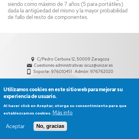
siendo como máximo de 7 años (5 para portátiles)
dada la antigüedad del mismo y la mayor probabilidad
de fallo del resto de componentes.
C/Pedro Cerbuna 12, 50009 Zaragoza
Cuestiones administrativas: sicuz@unizar.es
Soporte: 976010451 · Admón: 976762020
Utilizamos cookies en este sitio web para mejorar su
experiencia de usuario.
Al hacer click en Aceptar, otorga su consentimiento para que
Más info
establezcamos cookies.
Aviso Legal
Condiciones generales de uso
Aceptar
No, gracias
Política de Privacidad
Política de Cookies
Política de Accesibilidad