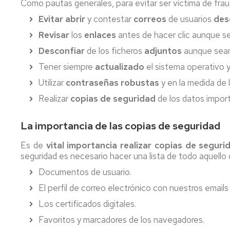
examen
Como pautas generales, para evitar ser víctima de fra
TIC
(lectora
a
Evitar abrir
y contestar
correos
de usuarios
des
automáti
la
gestión
Revisar
los
enlaces
antes de hacer clic aunque 
Instalaci
Desconfiar
de los ficheros
adjuntos
aunque sean
de
Soporte
servidor
TIC
Tener siempre
actualizado
el sistema operativo y 
virtual
a
Utilizar
contraseñas robustas
y en la medida de 
la
investigación
Línea
Realizar
copias de seguridad
de los datos impor
de
teléfono
La importancia de las copias de seguridad
fijo
(alta/baj
Es de
vital importancia realizar copias de seguri
seguridad es necesario hacer una lista de todo aquello
Línea
teléfono
Documentos de usuario.
móvil
El perfil de correo electrónico con nuestros email
(alta/baj
Los certificados digitales.
Listas
Favoritos y marcadores de los navegadores.
de