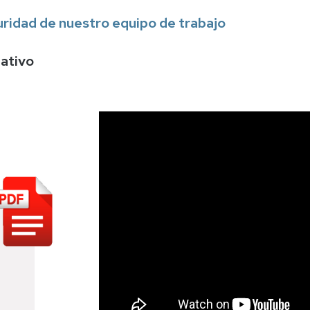
ión
uridad de nuestro equipo de trabajo
n
mativo
miso