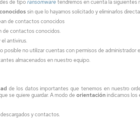
udes de tipo
ransomware
tendremos en cuenta la siguientes 
conocidos
sin que lo hayamos solicitado y eliminarlos direc
ca)
sean de contactos conocidos
ón
 de contactos conocidos.
el antivirus.
lo posible no utilizar cuentas con permisos de administrador e
tantes almacenados en nuestro equipo.
a)
dad
de los datos importantes que tenemos en nuestro ordena
 que se quiere guardar. A modo de
orientación
indicamos los
s descargados y contactos.
a)