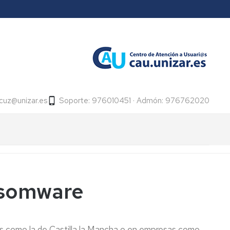
icuz@unizar.es
Soporte: 976010451 · Admón: 976762020
nsomware
s como la de Castilla la Mancha o en empresas como