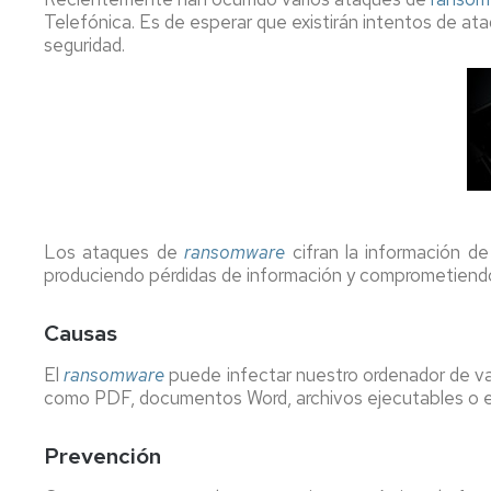
puesto
Alojamie
Telefónica. Es de esperar que existirán intentos de a
de
web
seguridad.
trabajo
Préstam
Gestión
de
de
equipos
identidades
(PDI,
PTGAS)
Publicación
web
Cuenta
Unidad
Los ataques de
ransomware
cifran la información d
Gestora
Servicios
produciendo pérdidas de información y comprometiendo 
de
de
Eventos
Soporte
Causas
Gestión
Soporte
vinculaci
TIC
El
ransomware
puede infectar nuestro ordenador de va
de
a
como PDF, documentos Word, archivos ejecutables o 
persona
la
docencia
Hojas
Prevención
de
Soporte