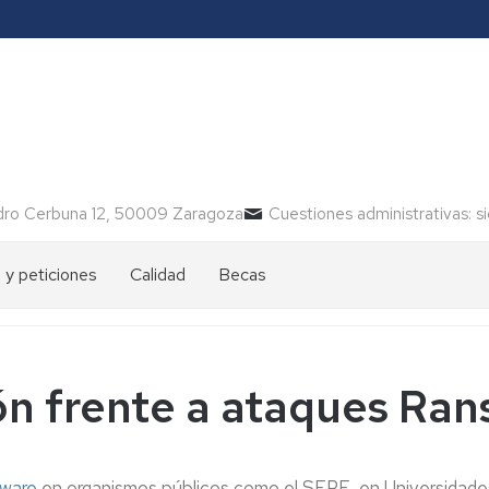
ro Cerbuna 12, 50009 Zaragoza
Cuestiones administrativas: s
 y peticiones
Calidad
Becas
)
ón frente a ataques Ra
nto
r
ware
en organismos públicos como el SEPE, en Universidade