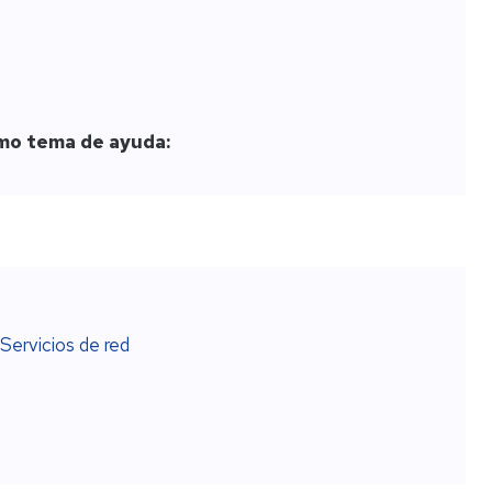
ca)
ón
omo tema de ayuda:
a)
Servicios de red
a)