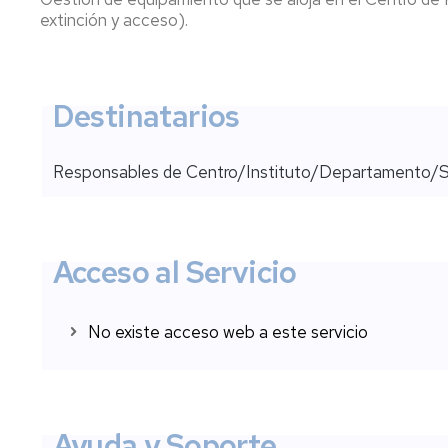
puesto
Alojamie
extinción y acceso).
de
web
trabajo
Préstam
Gestión
de
Destinatarios
de
equipos
identidades
(PDI,
PTGAS)
Publicación
Responsables de Centro/Instituto/Departamento/S
web
Cuenta
Unidad
Gestora
Servicios
de
de
Acceso al Servicio
Eventos
Soporte
Gestión
Soporte
No existe acceso web a este servicio
vinculaci
TIC
de
a
persona
la
docencia
Hojas
de
Soporte
Ayuda y Soporte