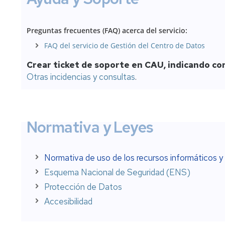
examen
TIC
(lectora
a
automáti
la
Preguntas frecuentes (FAQ) acerca del servicio:
gestión
Instalaci
FAQ del servicio de Gestión del Centro de Datos
de
Soporte
servidor
TIC
Crear ticket de soporte en CAU, indicando c
virtual
a
Otras incidencias y consultas
.
la
investigación
Línea
de
teléfono
Normativa y Leyes
fijo
(alta/baj
Línea
Normativa de uso de los recursos informáticos y 
teléfono
Esquema Nacional de Seguridad (ENS)
móvil
(alta/baj
Protección de Datos
Accesibilidad
Listas
de