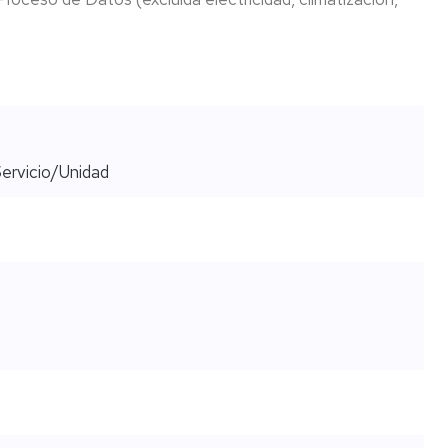
nto
o
ervicio/Unidad
ón
s